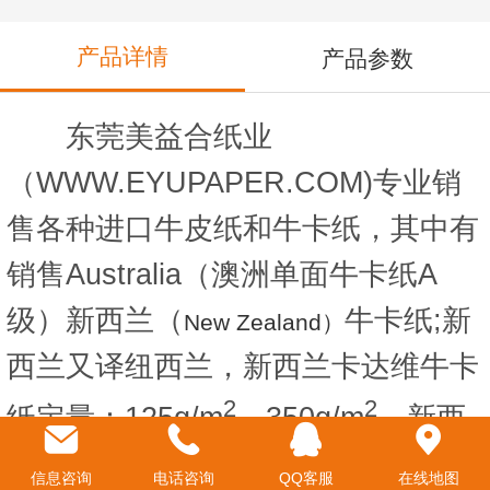
产品详情
产品参数
东莞美益合纸业
（WWW.EYUPAPER.COM)专业销
售各种进口牛皮纸和牛卡纸，其中有
销售Australia（澳洲单面牛卡纸A
级）新西兰（
牛卡纸;新
New Zealand）
西兰又译纽西兰，新西兰卡达维牛卡
2
2
纸定量：125g/m
－350g/m
，新西
兰牛卡纸是以针叶桨和是再生浆混合
信息咨询
电话咨询
QQ客服
在线地图