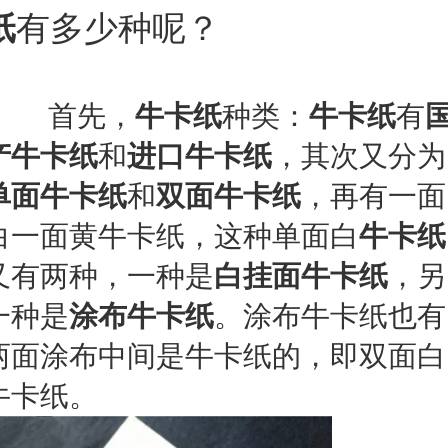
纸
有多少种呢？
首先，
牛卡纸
种类：
牛卡纸
有
产牛卡纸
和
进口牛卡纸
，其次又分为
单面牛卡纸
和
双面牛卡纸
，再有一面
白一面黄牛卡纸，这种单面白
牛卡纸
又有两种，一种是
白挂面
牛卡纸
，另
一种是
涂布牛卡纸
。涂布牛卡纸也有
两面涂布中间是牛卡纸的，即双面白
牛卡纸。